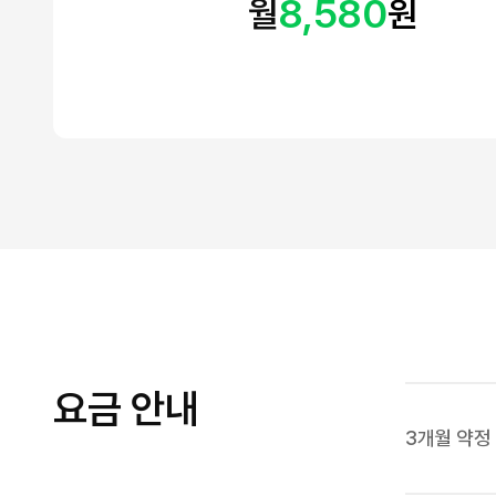
8,580
월
원
요금 안내
3개월 약정