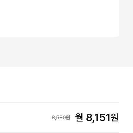
8,151
월
원
8,580
원