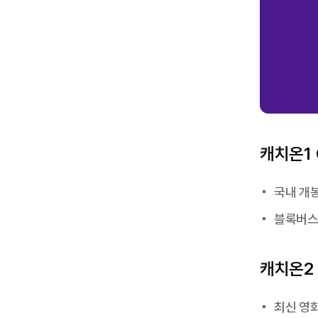
캐치온1 
국내 개봉
블록버스
캐치온2 
최신 영