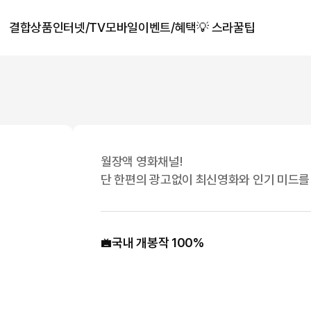
결합상품
인터넷/TV
모바일
이벤트/혜택
💡 스라꿀팁
월장액 영화채널!
단 한편의 광고없이 최신영화와 인기 미드를
국내 개봉작 100%