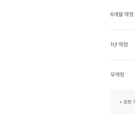
6개월 약정
1년 약정
무약정
모든 