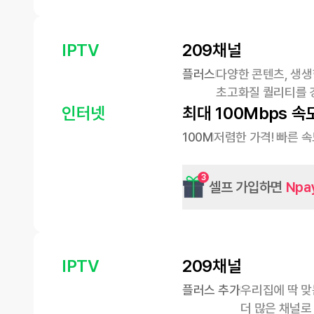
IPTV
209채널
플러스
다양한 콘텐츠, 생생
초고화질 퀄리티를 
인터넷
최대 100Mbps 속
100M
저렴한 가격! 빠른 
3
셀프 가입하면
Npa
IPTV
209채널
플러스 추가
우리집에 딱 맞
더 많은 채널로