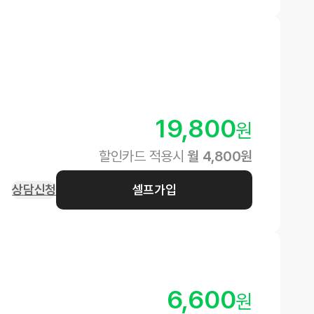
19,800
원
할인카드 적용시
월
4,800
원
상담신청
셀프가입
6,600
원