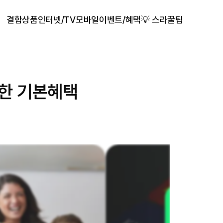
결합상품
인터넷/TV
모바일
이벤트/혜택
💡 스라꿀팁
한 기본혜택