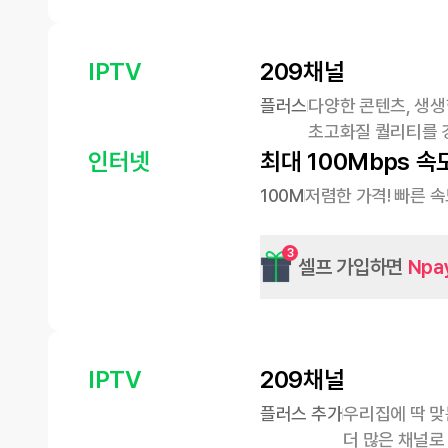
IPTV
209채널
플러스
다양한 콘텐츠, 생생
초고화질 퀄리티를 
인터넷
최대 100Mbps 속
100M
저렴한 가격! 빠른 
3
셀프 가입하면
Npa
IPTV
209채널
플러스 추가
우리집에 딱 맞
더 많은 채널로