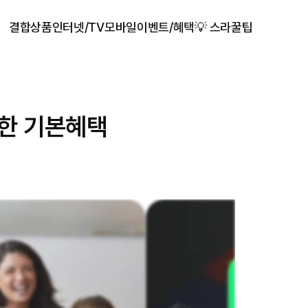
결합상품
인터넷/TV
모바일
이벤트/혜택
💡 스라꿀팁
한 기본혜택