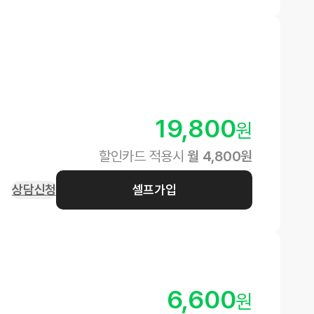
19,800
원
할인카드 적용시
월
4,800
원
상담신청
셀프가입
6,600
원