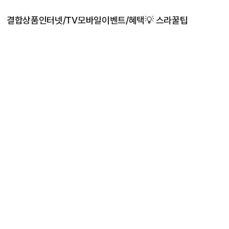
결합상품
인터넷/TV
모바일
이벤트/혜택
💡 스라꿀팁